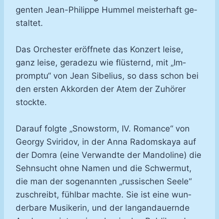
gen­ten Jean-​Phil­ip­pe Hum­mel meis­ter­haft ge­
stal­tet.
Das Or­ches­ter er­öff­ne­te das Kon­zert lei­se,
ganz lei­se, ge­ra­de­zu wie flüs­ternd, mit „Im­
promp­tu“ von Jean Si­be­li­us, so dass schon bei
den ers­ten Ak­kor­den der Atem der Zu­hö­rer
stock­te.
Dar­auf folg­te „Snow­storm, IV. Ro­mance“ von
Ge­or­gy Svi­ri­dov, in der An­na Ra­domska­ya auf
der Dom­ra (ei­ne Ver­wand­te der Man­do­li­ne) die
Sehn­sucht oh­ne Na­men und die Schwer­mut,
die man der so­ge­nann­ten „rus­si­schen See­le“
zu­schreibt, fühl­bar mach­te. Sie ist ei­ne wun­
der­ba­re Mu­si­ke­rin, und der lan­gan­dau­ern­de