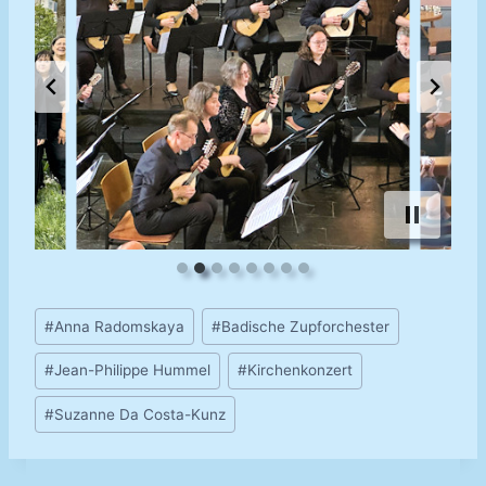
Schlagworte:
#
Anna Radomskaya
#
Badische Zupforchester
#
Jean-Philippe Hummel
#
Kirchenkonzert
#
Su­zan­ne Da Costa-​Kunz