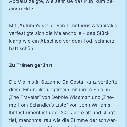
Ap­plaus zeig­te, wie sehr sie das Pu­bli­kum be­
ein­druck­te.
Mit „Au­tumn’s smi­le“ von Ti­mo­the­os Ar­va­ni­ta­kis
ver­fes­tig­te sich die Me­lan­cho­lie – das Stück
klang wie ein Ab­schied vor dem Tod, schmerz­
haft schön.
Zu Trä­nen ge­rührt
Die Vio­li­nis­tin Su­zan­ne Da Costa-​Kunz ver­tief­te
die­se Ein­drü­cke un­ge­mein mit ih­rem So­lo im
„The Tra­ve­ler“ von Debbie Wi­se­man und „The­
me from Schind­ler’s Lis­te“ von John Wil­liams.
Ihr In­stru­ment ist über 200 Jah­re alt und klingt
tief, manch­mal rau wie die Stim­me der schwar­