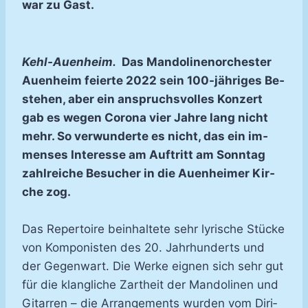
war zu Gast.
Kehl-​Au­en­heim.
Das Man­do­li­nen­or­ches­ter
Au­en­heim fei­er­te 2022 sein 100-​jäh­ri­ges Be­
ste­hen, aber ein an­spruchs­vol­les Kon­zert
gab es we­gen Coro­na vier Jah­re lang nicht
mehr. So ver­wun­der­te es nicht, das ein im­
men­ses In­ter­es­se am Auf­tritt am Sonn­tag
zahl­rei­che Be­su­cher in die Auen­hei­mer Kir­
che zog.
Das Re­per­toire be­inhal­te­te sehr ly­ri­sche Stü­cke
von Kom­po­nis­ten des 20. Jahr­hun­derts und
der Ge­gen­wart. Die Wer­ke eig­nen sich sehr gut
für die klang­li­che Zart­heit der Man­do­li­nen und
Gi­tar­ren – die Ar­ran­ge­ments wur­den vom Di­ri­