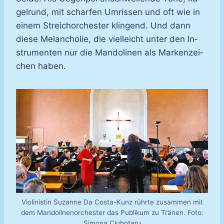
gel­rund, mit schar­fen Um­ris­sen und oft wie in
ei­nem Streich­or­ches­ter klin­gend. Und dann
die­se Me­lan­cho­lie, die viel­leicht un­ter den In­
stru­men­ten nur die Man­do­li­nen als Mar­ken­zei­
chen ha­ben.
Violinistin Suzanne Da Costa-Kunz rührte zusammen mit
dem Mandolinenorchester das Publikum zu Tränen. Foto:
Simona Ciubotaru