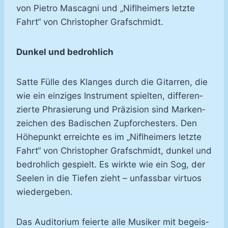
von Pie­tro Masca­gni und „Nif­lhei­mers letz­te
Fahrt“ von Chris­to­pher Graf­schmidt.
Dun­kel und be­droh­lich
Sat­te Fül­le des Klan­ges durch die Gi­tar­ren, die
wie ein ein­zi­ges In­stru­ment spiel­ten, dif­fe­ren­
zier­te Phra­sie­rung und Prä­zi­si­on sind Mar­ken­
zei­chen des Ba­di­schen Zupfor­ches­ters. Den
Hö­he­punkt er­reich­te es im „Nif­lhei­mers letz­te
Fahrt“ von Chris­to­pher Graf­schmidt, dun­kel und
be­droh­lich ge­spielt. Es wirk­te wie ein Sog, der
See­len in die Tie­fen zieht – un­fass­bar vir­tu­os
wie­der­ge­ben.
Das Au­di­to­ri­um fei­er­te al­le Mu­si­ker mit be­geis­