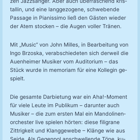
zen Jazz­sän­ger. Aber auch über­ra­schend kris­
tal­lin, und ei­ne lang­ge­zo­ge­ne, schwe­ben­de
Pas­sa­ge in Pia­nis­si­mo ließ den Gäs­ten wie­der
der Atem sto­cken – die Au­gen vol­ler Trä­nen.
Mit „Mu­sic“ von John Mil­les, in Be­ar­bei­tung von
In­go Brz­o­s­ka, ver­ab­schie­de­ten sich der­weil die
Au­en­hei­mer Mu­si­ker vom Au­di­to­ri­um – das
Stück wur­de in me­mo­ri­am für ei­ne Kol­le­gin ge­
spielt.
Die ge­sam­te Dar­bie­tung war ein Aha!-​Mo­ment
für vie­le Leu­te im Pu­bli­kum – dar­un­ter auch
Mu­si­ker – die zum ers­ten Mal ein Man­do­li­nen­
or­ches­ter li­ve spie­len hör­ten: die­se fi­li­gra­ne
Zitt­rig­keit und Klang­ge­we­be – Klän­ge wie aus
Sei­de. Als Ge­gen­pol an­schwel­len­de Tö­ne, ku­