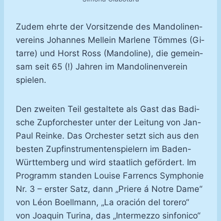
Zu­dem ehr­te der Vor­sit­zen­de des Man­do­li­nen­
ver­eins Jo­han­nes Mell­ein Mar­le­ne Töm­mes (Gi­
tar­re) und Horst Ross (Man­do­li­ne), die ge­mein­
sam seit 65 (!) Jah­ren im Man­do­li­nen­ver­ein
spie­len.
Den zwei­ten Teil ge­stal­te­te als Gast das Ba­di­
sche Zupfor­ches­ter un­ter der Lei­tung von Jan-​
Paul Rein­ke. Das Or­ches­ter setzt sich aus den
bes­ten Zupf­in­stru­men­ten­spie­lern im Ba­den-​
Würt­tem­berg und wird staat­lich ge­för­dert. Im
Pro­gramm stan­den Loui­se Far­rencs Sym­pho­nie
Nr. 3 – ers­ter Satz, dann „Prie­re á Not­re Da­me“
von Léon Bo­ell­mann, „La ora­ción del to­re­ro“
von Jo­a­quin Tu­ri­na, das „In­ter­mez­zo sin­fo­ni­co“