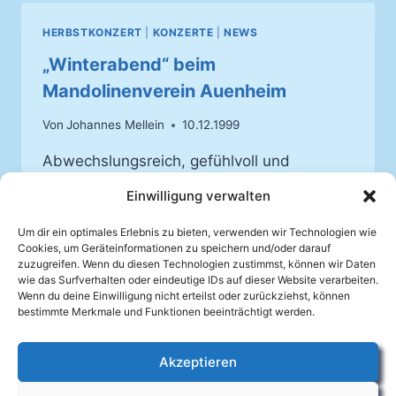
HERBSTKONZERT
|
KONZERTE
|
NEWS
„Winterabend“ beim
Mandolinenverein Auenheim
Von
Johannes Mellein
10.12.1999
Abwechslungsreich, gefühlvoll und
musikalisch erstklassig, so lautet das
Einwilligung verwalten
Gesamturteil über den „Winterabend“ des
Mandolinenverein Auenheim am
Um dir ein optimales Erlebnis zu bieten, verwenden wir Technologien wie
Cookies, um Geräteinformationen zu speichern und/oder darauf
vergangenen Wochenende.
zuzugreifen. Wenn du diesen Technologien zustimmst, können wir Daten
wie das Surfverhalten oder eindeutige IDs auf dieser Website verarbeiten.
„WINTERABEND“
Wenn du deine Einwilligung nicht erteilst oder zurückziehst, können
WEITERLESEN
BEIM
bestimmte Merkmale und Funktionen beeinträchtigt werden.
MANDOLINENVEREIN
AUENHEIM
Akzeptieren
Facebook