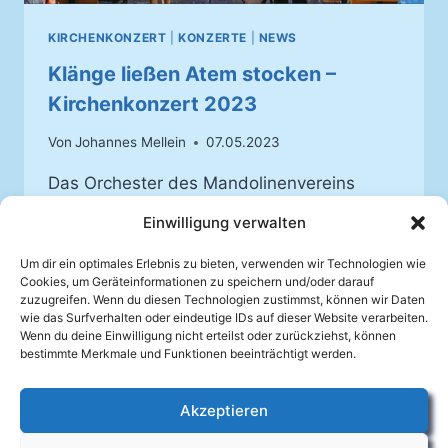
KIRCHENKONZERT
|
KONZERTE
|
NEWS
Klänge ließen Atem stocken –
Kirchenkonzert 2023
Von
Johannes Mellein
07.05.2023
Das Orchester des Mandolinenvereins
Auenheim, unter der Leitung von Jean-
Einwilligung verwalten
Philippe Hummel, spielte wieder nach vier
Jahren Pause. Das Badische Zupforchester
Um dir ein optimales Erlebnis zu bieten, verwenden wir Technologien wie
Cookies, um Geräteinformationen zu speichern und/oder darauf
war zu Gast.
zuzugreifen. Wenn du diesen Technologien zustimmst, können wir Daten
wie das Surfverhalten oder eindeutige IDs auf dieser Website verarbeiten.
KLÄNGE
Wenn du deine Einwilligung nicht erteilst oder zurückziehst, können
WEITERLESEN
LIESSEN A
bestimmte Merkmale und Funktionen beeinträchtigt werden.
TEM S
TOCKEN –
Akzeptieren
K
Facebook
IRCHENKONZERT 2