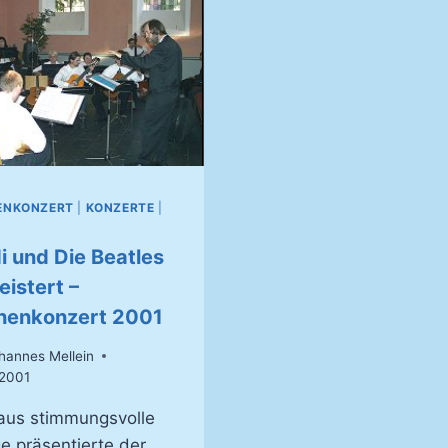
ENKONZERT
|
KONZERTE
|
i und Die Beatles
istert –
henkonzert 2001
hannes Mellein
2001
aus stimmungsvolle
e präsentierte der