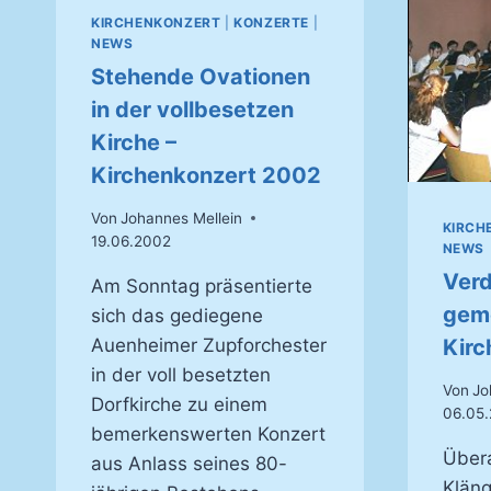
KIRCHENKONZERT
|
KONZERTE
|
NEWS
Stehende Ovationen
in der vollbesetzen
Kirche –
Kirchenkonzert 2002
Von
Johannes Mellein
KIRCH
19.06.2002
NEWS
Verd
Am Sonntag präsentierte
geme
sich das gediegene
Auenheimer Zupforchester
Kirc
in der voll besetzten
Von
Jo
Dorfkirche zu einem
06.05.
bemerkenswerten Konzert
Über
aus Anlass seines 80-
Kläng