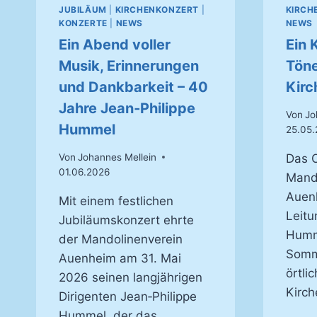
JUBILÄUM
|
KIRCHENKONZERT
|
KIRCH
KONZERTE
|
NEWS
NEWS
Ein Abend voller
Ein 
Musik, Erinnerungen
Töne
und Dankbarkeit – 40
Kirc
Jahre Jean‑Philippe
Von
Jo
Hummel
25.05.
Von
Johannes Mellein
Das O
01.06.2026
Mand
Auen
Mit einem festlichen
Leitu
Jubiläumskonzert ehrte
Humme
der Mandolinenverein
Somm
Auenheim am 31. Mai
örtli
2026 seinen langjährigen
Kirch
Dirigenten Jean‑Philippe
Hummel, der das