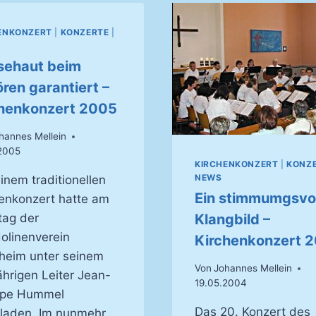
ENKONZERT
|
KONZERTE
|
sehaut beim
ren garantiert –
henkonzert 2005
hannes Mellein
2005
KIRCHENKONZERT
|
KONZ
NEWS
inem traditionellen
Ein stimmumgsvo
enkonzert hatte am
tag der
Klangbild –
olinenverein
Kirchenkonzert 
heim unter seinem
Von
Johannes Mellein
ährigen Leiter Jean-
19.05.2004
ippe Hummel
Das 20. Konzert des
laden. Im nunmehr