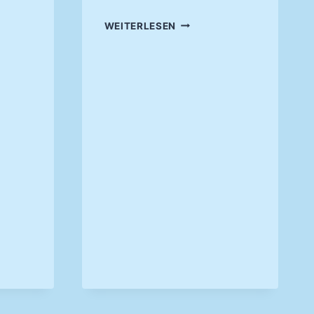
REIN
KLÄNGE
WEITERLESEN
LIESSEN A
KONZERT
TEM S
TOCKEN –
K
IRCHENKONZERT 2
023