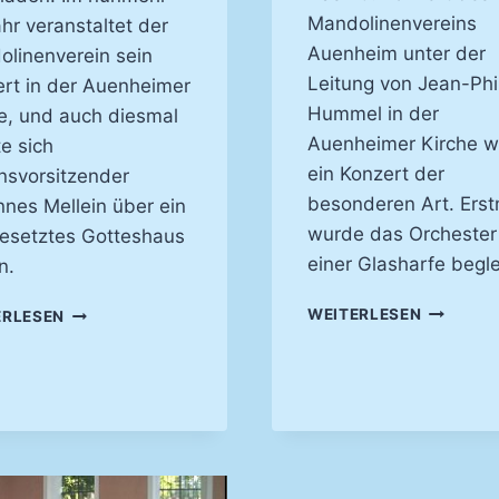
Mandolinenvereins
ahr veranstaltet der
Auenheim unter der
linenverein sein
Leitung von Jean-Phi
rt in der Auenheimer
Hummel in der
e, und auch diesmal
Auenheimer Kirche w
e sich
ein Konzert der
nsvorsitzender
besonderen Art. Erst
nes Mellein über ein
wurde das Orchester
besetztes Gotteshaus
einer Glasharfe begle
n.
EIN
GÄNSEHAUT
WEITERLESEN
ERLESEN
STIMMUM
BEIM
KLANGBIL
ZUHÖREN
KIRCHEN
GARANTIERT –
2004
KIRCHENKONZERT
2005