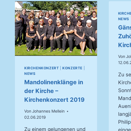
UND
DANKBARKEIT
KIRCH
–
NEWS
40
Gän
JAHRE
Zuhö
JEAN‑PHILIPPE
HUMMEL
Kirc
Von
Jo
12.06.
KIRCHENKONZERT
|
KONZERTE
|
NEWS
Zu se
Mandolinenklänge in
Kirch
Sonn
der Kirche –
Mand
Kirchenkonzert 2019
Auen
Von
Johannes Mellein
langj
02.06.2019
Phil
Zu einem gelungenen und
einge