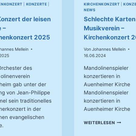
ENKONZERT
|
KONZERTE
|
KIRCHENKONZERT
|
KONZ
NEWS
Konzert der leisen
Schlechte Karten
 –
Musikverein –
henkonzert 2025
Kirchenkonzert 
hannes Mellein
Von
Johannes Mellein
2025
16.06.2024
rchester des
Mandolinenspieler
olinenverein
konzertieren in
heim gab unter der
Auenheimer Kirche
ng von Jean-Philippe
Mandolinenspieler
l sein traditionelles
konzertieren in
erkonzert in der
Auenheimer Kirche
chen evangelischen
SCHLECH
WEITERLESEN
e.
KARTEN
FÜR