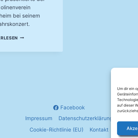
olinenverein
heim bei seinem
ahrskonzert.
VERDI
ERLESEN
UND
DIE
BEATLES
GEMEISTERT –
KIRCHENKONZERT
2001
Um dir ein 
Geräteinfor
Technologie
auf dieser W
Facebook
zurückziehs
Impressum
Datenschutzerklärung
Akze
Cookie-Richtlinie (EU)
Kontakt