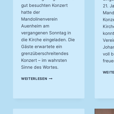
gut besuchten Konzert
21. J
hatte der
Mando
Mandolinenverein
Konze
Auenheim am
Kirch
vergangenen Sonntag in
konnt
die Kirche eingeladen. Die
Verei
Gäste erwartete ein
Johan
grenzüberschreitendes
voll 
Konzert – im wahrsten
freue
Sinne des Wortes.
WEIT
MANDOLINENKLÄNGE
WEITERLESEN
IN
DER
KIRCHE
–
KIRCHENKONZERT
2019