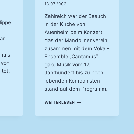
13.07.2003
Zahlreich war der Besuch
lippe
in der Kirche von
Auenheim beim Konzert,
ar
das der Mandolinenverein
zusammen mit dem Vokal-
mals
Ensemble „Cantamus“
 von
gab. Musik vom 17.
itet.
Jahrhundert bis zu noch
lebenden Komponisten
stand auf dem Programm.
GSVOLLES
D –
REIZVOLLE
KONZERT
WEITERLESEN
INTERPRETATIONEN
VON
MODERNE
UND
KLASSIK