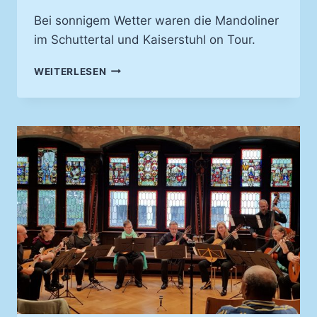
Bei sonnigem Wetter waren die Mandoliner
im Schuttertal und Kaiserstuhl on Tour.
MVA
WEITERLESEN
ON
TOUR
–
AUSFLUG
KAISERSTUHL
WINZERBUFFET