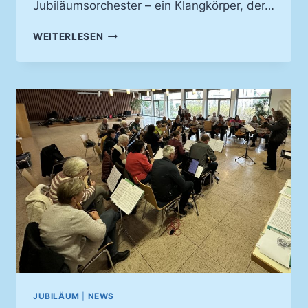
Jubiläumsorchester – ein Klangkörper, der…
EIN
WEITERLESEN
ABEND
VOLLER
MUSIK,
ERINNERUNGEN
UND
DANKBARKEIT
–
40
JAHRE
JEAN‑PHILIPPE
HUMMEL
JUBILÄUM
|
NEWS