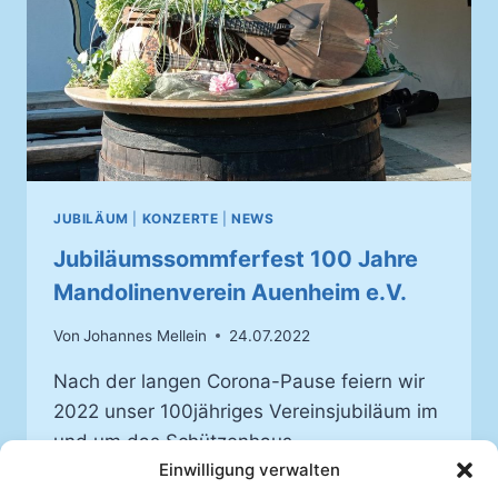
JUBILÄUM
|
KONZERTE
|
NEWS
Jubiläumssommferfest 100 Jahre
Mandolinenverein Auenheim e.V.
Von
Johannes Mellein
24.07.2022
Nach der langen Corona-Pause feiern wir
2022 unser 100jähriges Vereinsjubiläum im
und um das Schützenhaus.
Einwilligung verwalten
JUBILÄUMSSOMMFERFEST
WEITERLESEN