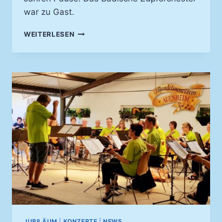
war zu Gast.
KLÄNGE
WEITERLESEN
LIESSEN A
TEM S
TOCKEN –
K
IRCHENKONZERT 2
023
JUBILÄUM
|
KONZERTE
|
NEWS