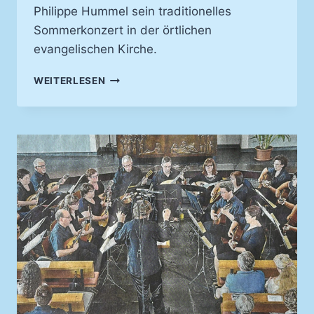
Philippe Hummel sein traditionelles
Sommerkonzert in der örtlichen
evangelischen Kirche.
EIN
WEITERLESEN
KONZERT
DER
LEISEN
TÖNE
–
KIRCHENKONZERT
2025