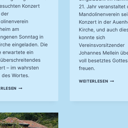
esuchten Konzert
21. Jahr veranstaltet 
 der
Mandolinenverein se
olinenverein
Konzert in der Auenh
heim am
Kirche, und auch die
angenen Sonntag in
konnte sich
irche eingeladen. Die
Vereinsvorsitzender
 erwartete ein
Johannes Mellein übe
überschreitendes
voll besetztes Gotte
rt – im wahrsten
freuen.
 des Wortes.
GÄNSEH
WEITERLESEN
BEIM
MANDOLINENKLÄNGE
ERLESEN
ZUHÖRE
IN
GARANTI
DER
KIRCHEN
KIRCHE
2005
–
KIRCHENKONZERT
2019