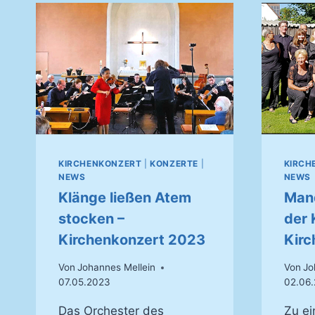
UND
DANKBARKEIT
–
40
JAHRE
JEAN‑PHILIPPE
HUMMEL
KIRCHENKONZERT
|
KONZERTE
|
KIRCH
NEWS
NEWS
Klänge ließen Atem
Mand
stocken –
der 
Kirchenkonzert 2023
Kirc
Von
Johannes Mellein
Von
Jo
07.05.2023
02.06.
Das Orchester des
Zu e