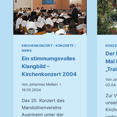
KIRCHENKONZERT
|
KONZERTE
|
KONZE
NEWS
Der 
Ein stimmumgsvolles
Mal 
Klangbild –
„Tra
Kirchenkonzert 2004
Von
Jo
Von
Johannes Mellein
02.04
19.05.2004
Zur V
Das 20. Konzert des
unser
Mandolinenvereins
Kirch
Auenheim unter der
verbr