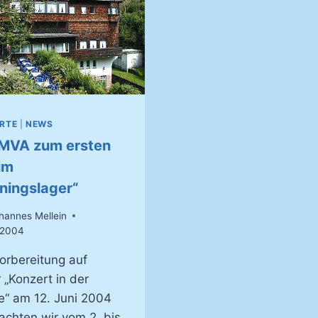
RTE
|
NEWS
MVA zum ersten
im
iningslager“
hannes Mellein
.2004
orbereitung auf
 „Konzert in der
e“ am 12. Juni 2004
achten wir vom 2. bis