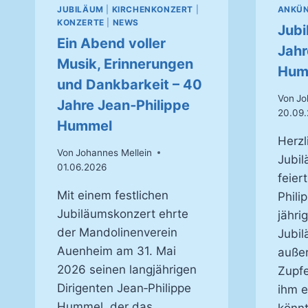
JUBILÄUM
|
KIRCHENKONZERT
|
ANKÜ
KONZERTE
|
NEWS
Jubi
Ein Abend voller
Jahr
Musik, Erinnerungen
Hum
und Dankbarkeit – 40
Von
Jo
Jahre Jean‑Philippe
20.09
Hummel
Herzl
Von
Johannes Mellein
Jubi
01.06.2026
feier
Mit einem festlichen
Phili
Jubiläumskonzert ehrte
jähri
der Mandolinenverein
Jubil
Auenheim am 31. Mai
außer
2026 seinen langjährigen
Zupfe
Dirigenten Jean‑Philippe
ihm e
Hummel, der das
könnt