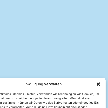
Einwilligung verwalten
optimales Erlebnis zu bieten, verwenden wir Technologien wie Cookies, um
mationen zu speichern und/oder darauf zuzugreifen. Wenn du diesen
n zustimmst, können wir Daten wie das Surfverhalten oder eindeutige IDs
ebsite verarbeiten. Wenn du deine Einwilligung nicht erteilst oder