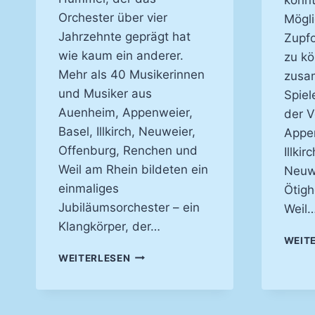
Orchester über vier
Mögli
Jahrzehnte geprägt hat
Zupfo
wie kaum ein anderer.
zu kö
Mehr als 40 Musikerinnen
zusa
und Musiker aus
Spiel
Auenheim, Appenweier,
der V
Basel, Illkirch, Neuweier,
Appen
Offenburg, Renchen und
Illki
Weil am Rhein bildeten ein
Neuwe
einmaliges
Ötigh
Jubiläumsorchester – ein
Weil
Klangkörper, der…
WEIT
EIN
WEITERLESEN
ABEND
VOLLER
MUSIK,
ERINNERUNGEN