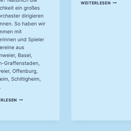
EIN
WEITERLESEN
chkeit ein großes
KONZERT
DER
rchester dirigieren
LEISEN
nnen. So haben wir
TÖNE
mmen mit
–
KIRCHEN
erinnen und Spieler
2025
ereine aus
weier, Basel,
rch-Graffenstaden,
ier, Offenburg,
eim, Schiltigheim,
…
JUBILÄUMSKONZERT
ERLESEN
40
JAHRE
JEAN-
PHILIPPE
HUMMEL