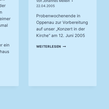
Von
Johannes Mellein
der
22.04.2005
in
Probenwochenende in
eimer
Oppenau zur Vorbereitung
smal
auf unser „Konzert in der
Kirche“ am 12. Juni 2005
r ein
PROBENWOCHENENDE
WEITERLESEN
IN
shaus
OPPENAU
VOM
22.-24.
AUT
APRIL
2005
N
–
ERT –
DER
KONZERT
MANDOLINENVEREIN
AUENHEIM
IM
„TRAININGSLAGER“