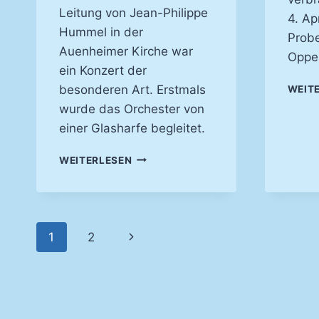
Leitung von Jean-Philippe
4. Apr
Hummel in der
Prob
Auenheimer Kirche war
Oppe
ein Konzert der
besonderen Art. Erstmals
WEIT
wurde das Orchester von
einer Glasharfe begleitet.
EIN
WEITERLESEN
STIMMUMGSVOLLES
KLANGBILD –
KIRCHENKONZERT
2004
Seitennavigation
Nächste
1
2
Seite