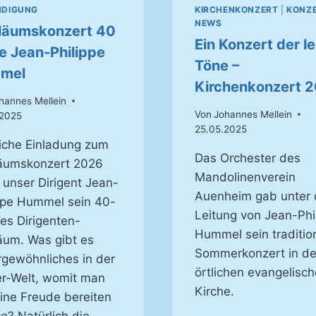
NDIGUNG
KIRCHENKONZERT
|
KONZ
NEWS
läumskonzert 40
Ein Konzert der l
e Jean-Philippe
Töne –
mel
Kirchenkonzert 
hannes Mellein
Von
Johannes Mellein
.2025
25.05.2025
iche Einladung zum
Das Orchester des
läumskonzert 2026
Mandolinenverein
t unser Dirigent Jean-
Auenheim gab unter 
ppe Hummel sein 40-
Leitung von Jean-Phi
ges Dirigenten-
Hummel sein traditio
äum. Was gibt es
Sommerkonzert in de
gewöhnliches in der
örtlichen evangelisc
r-Welt, womit man
Kirche.
ine Freude bereiten
e? Natürlich die