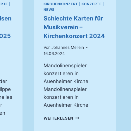
ERTE
|
KIRCHENKONZERT
|
KONZERTE
|
NEWS
eisen
Schlechte Karten für
Musikverein –
2025
Kirchenkonzert 2024
Von
Johannes Mellein
16.06.2024
Mandolinenspieler
konzertieren in
der
Auenheimer Kirche
lippe
Mandolinenspieler
nelles
konzertieren in
r
Auenheimer Kirche
hen
SCHLECHTE
WEITERLESEN
KARTEN
FÜR