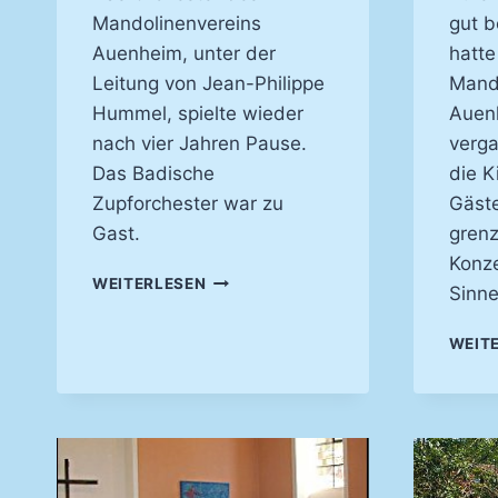
Mandolinenvereins
gut b
Auenheim, unter der
hatte
Leitung von Jean-Philippe
Mand
Hummel, spielte wieder
Auen
nach vier Jahren Pause.
verg
Das Badische
die K
Zupforchester war zu
Gäste
Gast.
grenz
Konze
KLÄNGE
WEITERLESEN
Sinne
LIESSEN A
TEM S
WEIT
TOCKEN –
K
IRCHENKONZERT 2
023