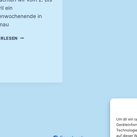
il ein
enwochenende in
nau
DER
ERLESEN
MVA
ZUM
ERSTEN
MAL
IM
„TRAININGSLAGER“
Um dir ein 
Geräteinfor
Technologie
auf dieser W