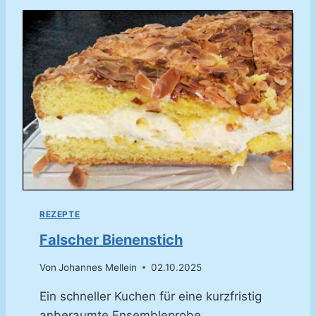
A
R
Z
W
Ä
L
D
E
R
K
I
R
S
C
REZEPTE
H
T
Falscher Bienenstich
O
R
Von
Johannes Mellein
02.10.2025
T
E
Ein schneller Kuchen für eine kurzfristig
anberaumte Ensembleprobe.