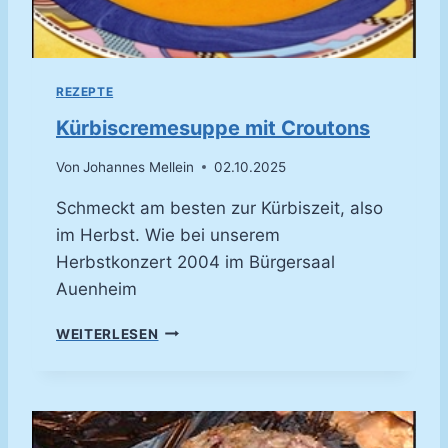
REZEPTE
Kürbiscremesuppe mit Croutons
Von
Johannes Mellein
02.10.2025
Schmeckt am besten zur Kürbiszeit, also
im Herbst. Wie bei unserem
Herbstkonzert 2004 im Bürgersaal
Auenheim
K
WEITERLESEN
Ü
R
B
I
S