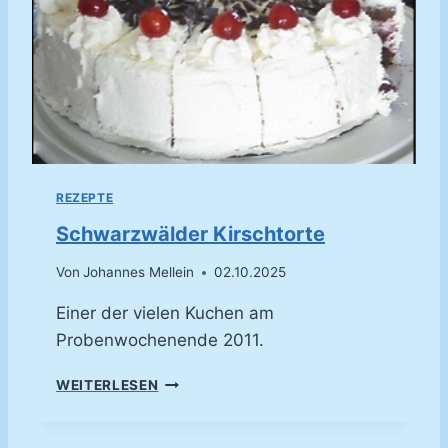
L
E
A
M
D
E
E
N
K
E
R
N
REZEPTE
Schwarzwälder Kirschtorte
Von
Johannes Mellein
02.10.2025
Einer der vielen Kuchen am
Probenwochenende 2011.
S
WEITERLESEN
C
H
W