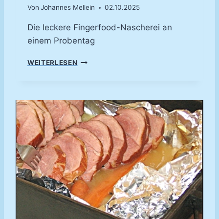
N
Von
Johannes Mellein
02.10.2025
I
E
Die leckere Fingerfood-Nascherei an
S
einem Probentag
M
WEITERLESEN
I
N
I
-
E
C
L
A
I
R
S
(
„
C
H