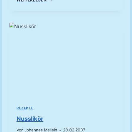
A
S
N
A
C
H
T
S
K
Ü
C
H
L
E
REZEPTE
Nusslikör
Von
Johannes Mellein
20.02.2007