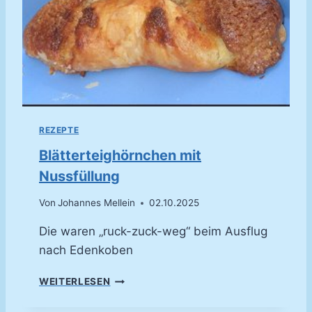
C
N
H
B
A
E
U
E
”
R
(
E
C
N
A
P
REZEPTE
P
U
Blätterteighörnchen mit
C
Nussfüllung
C
I
Von
Johannes Mellein
02.10.2025
N
O
Die waren „ruck-zuck-weg“ beim Ausflug
S
nach Edenkoben
A
H
B
N
WEITERLESEN
L
E
Ä
-