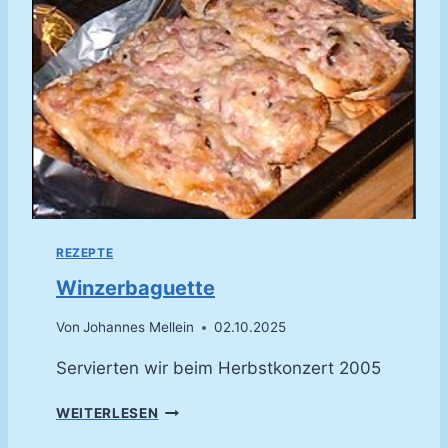
C
R
E
M
E
S
U
P
P
E
M
I
REZEPTE
T
C
Winzerbaguette
R
O
Von
Johannes Mellein
02.10.2025
U
T
Servierten wir beim Herbstkonzert 2005
O
N
W
WEITERLESEN
S
I