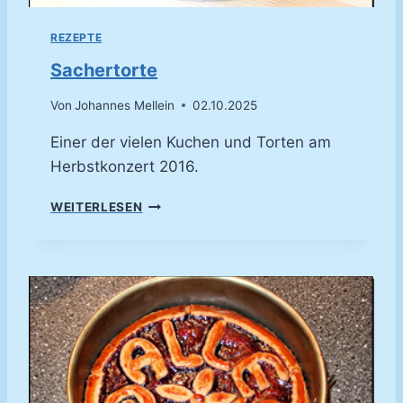
E
R
REZEPTE
-
D
Sachertorte
E
S
Von
Johannes Mellein
02.10.2025
S
E
Einer der vielen Kuchen und Torten am
R
Herbstkonzert 2016.
T
S
WEITERLESEN
A
C
H
E
R
T
O
R
T
E