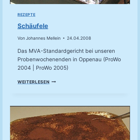
O
U
REZEPTE
Q
U
Schäufele
E
T
Von
Johannes Mellein
24.04.2008
T
E
Das MVA-Standardgericht bei unseren
S
Probenwochenenden in Oppenau (ProWo
“
2004 | ProWo 2005)
)
S
WEITERLESEN
C
H
Ä
U
F
E
L
E