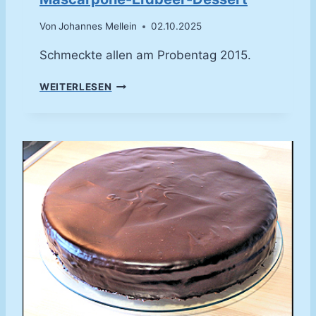
Von
Johannes Mellein
02.10.2025
Schmeckte allen am Probentag 2015.
M
WEITERLESEN
A
S
C
A
R
P
O
N
E
-
E
R
D
B
E