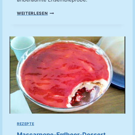
F
WEITERLESEN
A
L
S
C
H
E
R
B
I
E
N
E
N
S
T
I
C
REZEPTE
H
Mascarpone-Erdbeer-Dessert