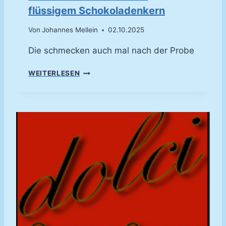
flüssigem Schokoladenkern
Von
Johannes Mellein
02.10.2025
Die schmecken auch mal nach der Probe
S
WEITERLESEN
C
H
O
K
O
L
A
D
E
N
M
U
F
F