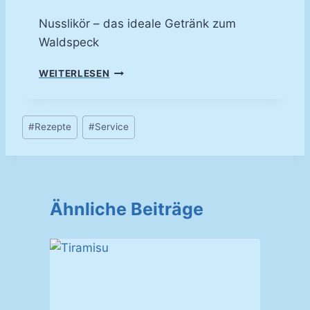
Nusslikör – das ideale Getränk zum
Waldspeck
N
WEITERLESEN
U
S
S
Schlagworte:
#
Rezepte
#
Service
L
I
K
Ö
R
Ähnliche Beiträge