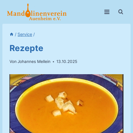
Zum
Inhalt
springen
/
Service
/
Rezepte
Von
Johannes Mellein
13.10.2025