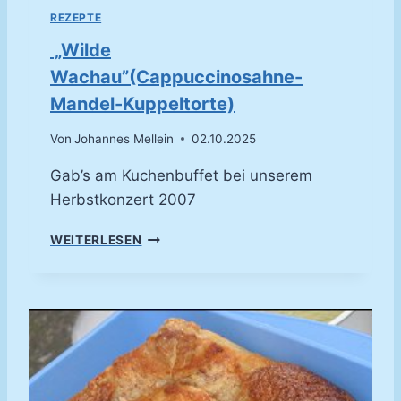
E
REZEPTE
R
S
„Wilde
C
Wachau”(Cappuccinosahne-
H
O
Mandel-Kuppeltorte)
K
O
Von
Johannes Mellein
02.10.2025
L
Gab’s am Kuchenbuffet bei unserem
A
D
Herbstkonzert 2007
E
U
WEITERLESEN
N
„
D
W
F
I
R
L
I
D
S
E
C
W
H
A
E