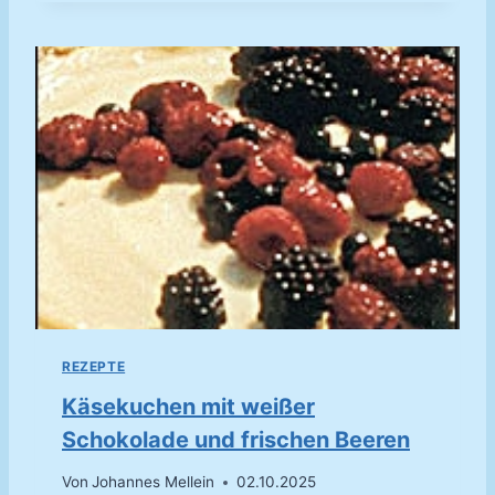
N
Z
E
R
B
A
G
U
E
T
T
E
REZEPTE
Käsekuchen mit weißer
Schokolade und frischen Beeren
Von
Johannes Mellein
02.10.2025