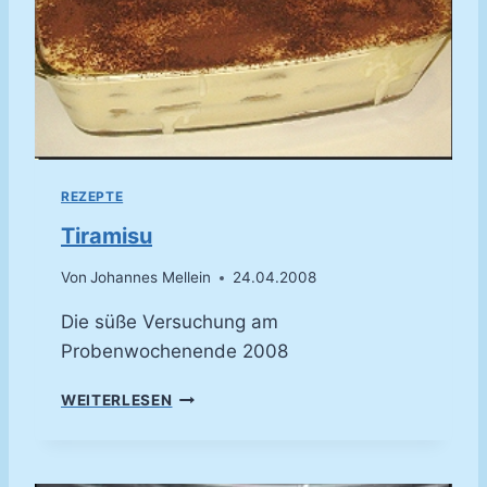
REZEPTE
Tiramisu
Von
Johannes Mellein
24.04.2008
Die süße Versuchung am
Probenwochenende 2008
T
WEITERLESEN
I
R
A
M