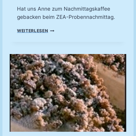
Hat uns Anne zum Nachmittagskaffee
gebacken beim ZEA-Probennachmittag.
K
WEITERLESEN
Ä
S
E
K
U
C
H
E
N
M
I
T
W
E
I
SS