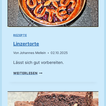
REZEPTE
Linzertorte
Von
Johannes Mellein
02.10.2025
Lässt sich gut vorbereiten.
L
WEITERLESEN
I
N
Z
E
R
T