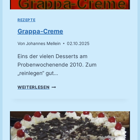
I
N
S
REZEPTE
M
I
Grappa-Creme
T
F
Von
Johannes Mellein
02.10.2025
L
Ü
Eins der vielen Desserts am
S
Probenwochenende 2010. Zum
S
„reinlegen“ gut…
I
G
G
WEITERLESEN
E
R
M
A
S
P
C
P
H
A
O
-
K
C
O
R