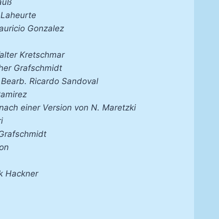
auß
 Laheurte
Mauricio Gonzalez
alter Kretschmar
her Grafschmidt
, Bearb. Ricardo Sandoval
Ramirez
 nach einer Version von N. Maretzki
i
 Grafschmidt
on
k Hackner