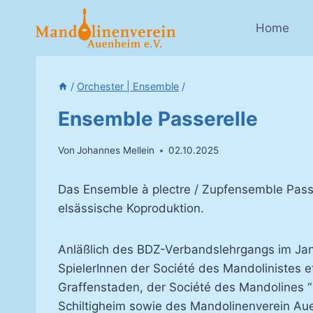
Zum
Inhalt
Home
springen
/
Orchester | Ensemble
/
Ensemble Passerelle
Von
Johannes Mellein
02.10.2025
Das Ensemble à plectre / Zupfensemble Passe
elsässische Koproduktion.
Anläßlich des BDZ-Verbandslehrgangs im Jan
SpielerInnen der Société des Mandolinistes et 
Graffenstaden, der Société des Mandolines “
Schiltigheim sowie des Mandolinenverein A