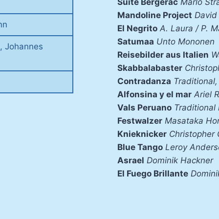
Suite Bergerac
Marlo Str
Mandoline Project
David
nn
El Negrito
A. Laura / P. 
Satumaa
Unto Mononen
s, Johannes
Reisebilder aus Italien
W
Skabbalabaster
Christop
Contradanza
Traditional
Alfonsina y el mar
Ariel 
Vals Peruano
Traditional
Festwalzer
Masataka Hor
Knieknicker
Christopher
Blue Tango
Leroy Anders
Asrael
Dominik Hackner
El Fuego Brillante
Domini