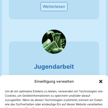
Weiterlesen
Jugendarbeit
Hier findest Du die Ansprechpartner
Einwilligung verwalten
vom Mandolinenverein Auenheim e.V.
und ihre Zuständigkeiten
Um dir ein optimales Erlebnis zu bieten, verwenden wir Technologien wie
Cookies, um Geräteinformationen zu speichern und/oder darauf
Weiterlesen
zuzugreifen. Wenn du diesen Technologien zustimmst, können wir Daten
wie das Surfverhalten oder eindeutige IDs auf dieser Website verarbeiten.