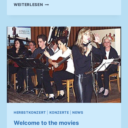
ZUERST
WEITERLESEN
DIE
ARBEIT,
DANN
DAS
VERGNÜGEN:DAS
ZUPFENSEMBLE
(ZEA)
IN
OBERHARMERSBACH
ZUM
PROBEN
UND
WANDERN | 26-
08-
2006
HERBSTKONZERT
|
KONZERTE
|
NEWS
Welcome to the movies