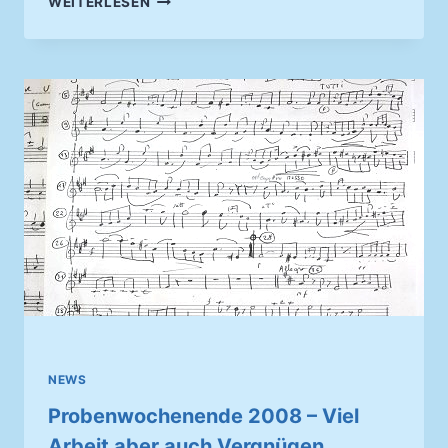
WEITERLESEN
GRILLEN
IN
AUENHEIM,
EIN
GRILLFEST
MIT
MUSIKALISCHER
VORGESCHICHTE
NEWS
Probenwochenende 2008 – Viel
Arbeit aber auch Vergnügen