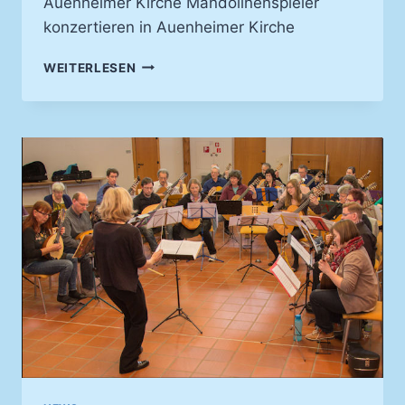
Auenheimer Kirche Mandolinenspieler
konzertieren in Auenheimer Kirche
SCHLECHTE
WEITERLESEN
KARTEN
FÜR
MUSIKVEREIN
–
KIRCHENKONZERT
2024