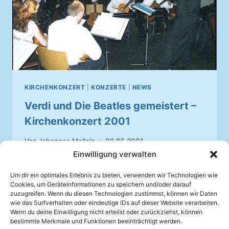
KIRCHENKONZERT
|
KONZERTE
|
NEWS
Verdi und Die Beatles gemeistert –
Kirchenkonzert 2001
Von
Johannes Mellein
06.05.2001
Einwilligung verwalten
Überaus stimmungsvolle Klänge
präsentierte der Mandolinenverein
Um dir ein optimales Erlebnis zu bieten, verwenden wir Technologien wie
Cookies, um Geräteinformationen zu speichern und/oder darauf
Auenheim bei seinem Frühjahrskonzert.
zuzugreifen. Wenn du diesen Technologien zustimmst, können wir Daten
wie das Surfverhalten oder eindeutige IDs auf dieser Website verarbeiten.
VERDI
Wenn du deine Einwilligung nicht erteilst oder zurückziehst, können
WEITERLESEN
UND
bestimmte Merkmale und Funktionen beeinträchtigt werden.