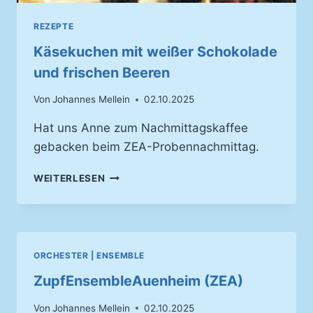
REZEPTE
Käsekuchen mit weißer Schokolade
und frischen Beeren
Von
Johannes Mellein
02.10.2025
Hat uns Anne zum Nachmittagskaffee
gebacken beim ZEA-Probennachmittag.
KÄSEKUCHEN
WEITERLESEN
MIT
WEISSER S
CHOKOLADE U
ND F
RISCHEN B
ORCHESTER | ENSEMBLE
EEREN
ZupfEnsembleAuenheim (ZEA)
Von
Johannes Mellein
02.10.2025