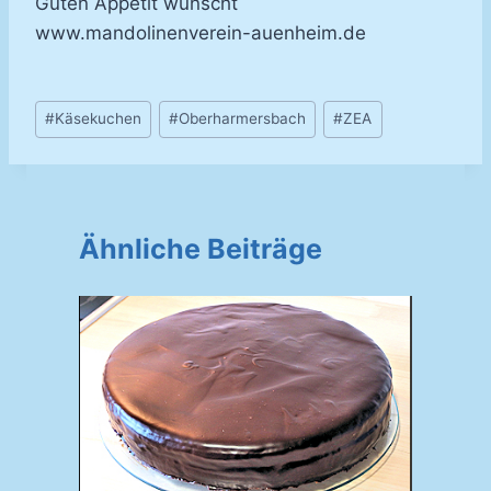
Guten Appetit wünscht
www.mandolinenverein-auenheim.de
Schlagworte:
#
Käsekuchen
#
Oberharmersbach
#
ZEA
Ähnliche Beiträge
V