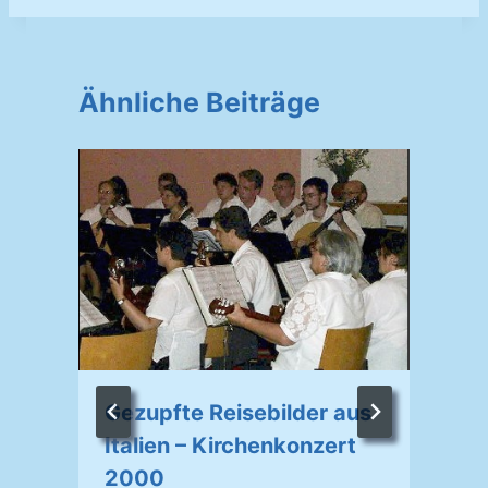
Ähnliche Beiträge
Gezupfte Reisebilder aus
Italien – Kirchenkonzert
2000
V