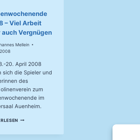
benwochenende
 – Viel Arbeit
 auch Vergnügen
hannes Mellein
.2008
.-20. April 2008
n sich die Spieler und
erinnen des
olinenverein zum
enwochenende im
rsaal Auenheim.
PROBENWOCHENENDE
ERLESEN
2008
–
VIEL