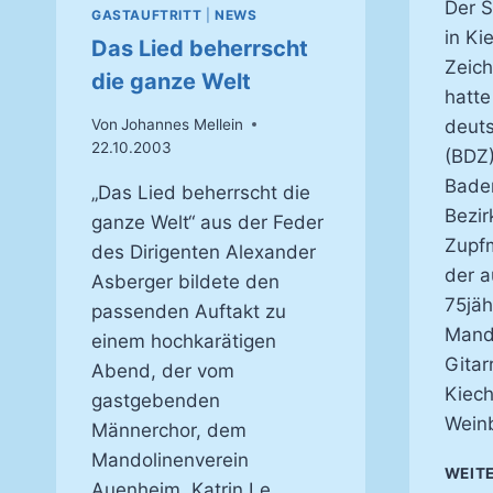
Der 
GASTAUFTRITT
|
NEWS
in Ki
Das Lied beherrscht
Zeich
die ganze Welt
hatte
Von
Johannes Mellein
deuts
22.10.2003
(BDZ)
Bade
„Das Lied beherrscht die
Bezir
ganze Welt“ aus der Feder
Zupfm
des Dirigenten Alexander
der a
Asberger bildete den
75jäh
passenden Auftakt zu
Mand
einem hochkarätigen
Gitar
Abend, der vom
Kiech
gastgebenden
Weinb
Männerchor, dem
Mandolinenverein
WEIT
Auenheim, Katrin Le