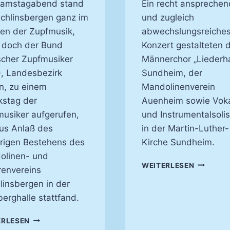
Samstagabend stand
Ein recht anspreche
echlinsbergen ganz im
und zugleich
en der Zupfmusik,
abwechslungsreiche
 doch der Bund
Konzert gestalteten 
cher Zupfmusiker
Männerchor „Liederha
, Landesbezirk
Sundheim, der
n, zu einem
Mandolinenverein
kstag der
Auenheim sowie Voka
usiker aufgerufen,
und Instrumentalsoli
us Anlaß des
in der Martin-Luther-
rigen Bestehens des
Kirche Sundheim.
olinen- und
GEFÜHLV
WEITERLESEN
renvereins
UND
linsbergen in der
MIT
HINGABE
erghalle stattfand.
EIN
ERLESEN
KONZERT