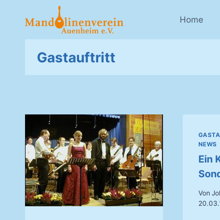
Zum
Inhalt
Home
springen
Gastauftritt
GASTA
NEWS
Ein 
Sond
Von
Jo
20.03.