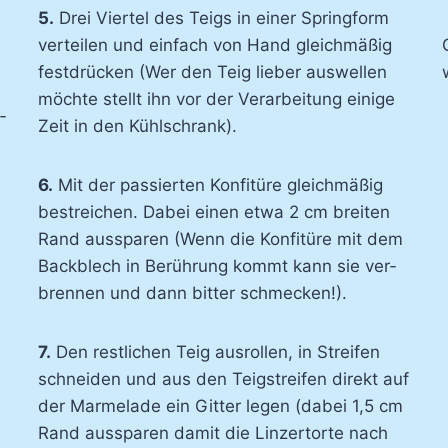
5.
Drei Vier­tel des Teigs in ei­ner Spring­form
ver­tei­len und ein­fach von Hand gleich­mä­ßig
fest­drü­cken (Wer den Teig lie­ber aus­wel­len
möch­te stellt ihn vor der Ver­ar­bei­tung ei­ni­ge
­
Zeit in den Kühl­schrank).
6.
Mit der pas­sier­ten Kon­fi­tü­re gleich­mä­ßig
be­strei­chen. Da­bei ei­nen et­wa 2 cm brei­ten
Rand aus­spa­ren (Wenn die Kon­fi­tü­re mit dem
Back­blech in Be­rüh­rung kommt kann sie ver­
bren­nen und dann bit­ter schme­cken!).
7.
Den rest­li­chen Teig aus­rol­len, in Strei­fen
schnei­den und aus den Teig­strei­fen di­rekt auf
der Mar­me­la­de ein Git­ter le­gen (da­bei 1,5 cm
Rand aus­spa­ren da­mit die Lin­zer­tor­te nach