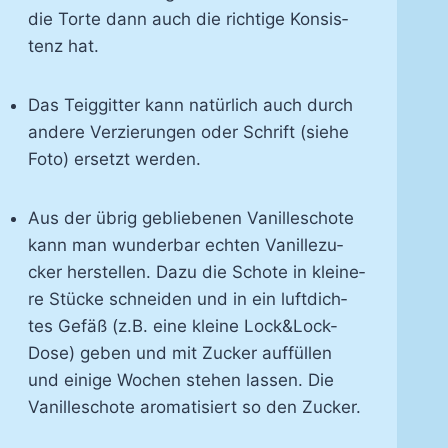
die Tor­te dann auch die rich­ti­ge Kon­sis­
tenz hat.
Das Teig­git­ter kann na­tür­lich auch durch
an­de­re Ver­zie­run­gen oder Schrift (sie­he
Fo­to) er­setzt wer­den.
Aus der üb­rig ge­blie­be­nen Va­nil­le­scho­te
kann man wun­der­bar ech­ten Va­nil­le­zu­
cker her­stel­len. Da­zu die Scho­te in klei­ne­
re Stü­cke schnei­den und in ein luft­dich­
tes Ge­fäß (z.B. ei­ne klei­ne Lock&Lock-​
Do­se) ge­ben und mit Zu­cker auf­fül­len
und ei­ni­ge Wo­chen ste­hen las­sen. Die
Va­nil­le­scho­te aro­ma­ti­siert so den Zu­cker.