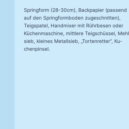
Spring­form (28-​30cm), Back­pa­pier (pas­send
auf den Spring­form­bo­den zu­ge­schnit­ten),
Teigspa­tel, Hand­mi­xer mit Rühr­be­sen oder
Kü­chen­ma­schi­ne, mitt­le­re Teig­schüs­sel, Mehl
sieb, klei­nes Me­tall­sieb, „Tor­ten­ret­ter“, Ku­
chen­pin­sel.