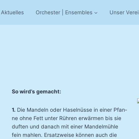
Aktuelles
Orchester | Ensembles
Unser Vere
So wird’s ge­macht:
1.
Die Man­deln oder Ha­sel­nüs­se in ei­ner Pfan­
ne oh­ne Fett un­ter Rüh­ren er­wär­men bis sie
duf­ten und da­nach mit ei­ner Man­del­müh­le
fein mah­len. Er­satz­wei­se kön­nen auch die