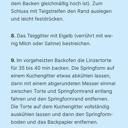
dem Ba­cken gleich­mä­ßig hoch ist). Zum
Schluss mit Teig­strei­fen den Rand aus­le­gen
und leicht fest­drü­cken.
8.
Das Teig­git­ter mit Ei­gelb (ver­rührt mit we­
nig Milch oder Sah­ne) be­strei­chen.
9.
Im vor­ge­heiz­ten Back­ofen die Lin­zer­tor­te
für 35 bis 40 min ba­cken. Die Spring­form auf
ei­nem Ku­chen­git­ter et­was ab­küh­len las­sen,
dann mit ei­nem ab­ge­run­de­ten Mes­ser ein­mal
zwi­schen Tor­te und Spring­form­rand ent­lang
fah­ren und den Spring­form­rand ent­fer­nen.
Die Tor­te auf dem Ku­chen­git­ter voll­stän­dig
aus­küh­len las­sen und dann den Spring­form­
bo­den und das Back­pa­pier ent­fer­nen.