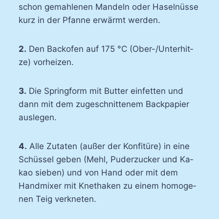
schon ge­mah­le­nen Man­deln oder Ha­sel­nüs­se
kurz in der Pfan­ne er­wärmt wer­den.
2.
Den Back­ofen auf 175 °C (Ober-​/Un­ter­hit­
ze) vor­hei­zen.
3.
Die Spring­form mit But­ter ein­fet­ten und
dann mit dem zu­ge­schnit­te­nem Back­pa­pier
aus­le­gen.
4.
Al­le Zu­ta­ten (au­ßer der Kon­fi­tü­re) in ei­ne
Schüs­sel ge­ben (Mehl, Pu­der­zu­cker und Ka­
kao sie­ben) und von Hand oder mit dem
Hand­mi­xer mit Knetha­ken zu ei­nem ho­mo­ge­
nen Teig ver­kne­ten.