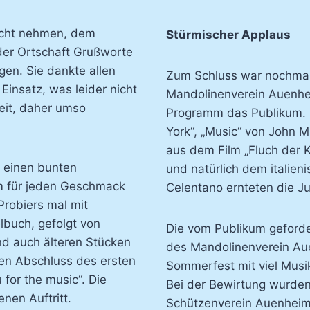
nicht nehmen, dem
Stürmischer Applaus
der Ortschaft Grußworte
gen. Sie dankte allen
Zum Schluss war nochmal
Einsatz, was leider nicht
Mandolinenverein Auenhei
Zeit, daher umso
Programm das Publikum. 
York“, „Music“ von John Mi
aus dem Film „Fluch der Ka
 einen bunten
und natürlich dem italien
em für jeden Geschmack
Celentano ernteten die Ju
„Probiers mal mit
buch, gefolgt von
Die vom Publikum geforde
und auch älteren Stücken
des Mandolinenverein Au
en Abschluss des ersten
Sommerfest mit viel Musi
 for the music“. Die
Bei der Bewirtung wurden
nen Auftritt.
Schützenverein Auenheim