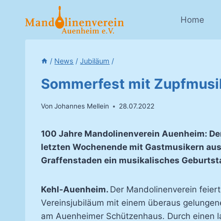
Zum
Inhalt
Home
springen
/
News
/
Jubiläum
/
Sommerfest mit Zupfmusi
Von
Johannes Mellein
28.07.2022
100 Jahre Mandolinenverein Auenheim: Der
letzten Wochenende mit Gastmusikern aus L
Graffenstaden ein musikalisches Geburtst
Kehl-Auenheim.
Der Mandolinenverein feiert
Vereinsjubiläum mit einem überaus gelunge
am Auenheimer Schützenhaus. Durch einen 