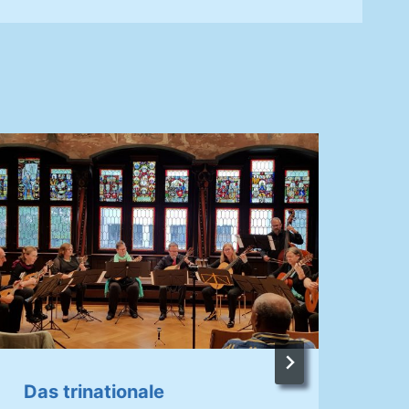
Das trinationale
„S