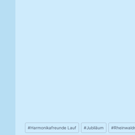
Schlagworte:
#
Harmonikafreunde Lauf
#
Jubiläum
#
Rheinwald