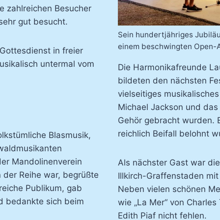
ie zahlreichen Besucher
ehr gut besucht.
Sein hundertjähriges Jubilä
einem beschwingten Open-A
ttesdienst in freier
musikalisch untermal vom
Die Harmonikafreunde Lau
bildeten den nächsten Fe
vielseitiges musikalische
Michael Jackson und das 
Gehör gebracht wurden. Ei
reichlich Beifall belohnt 
lkstümliche Blasmusik,
nwaldmusikanten
der Mandolinenverein
Als nächster Gast war die
 der Reihe war, begrüßte
Illkirch-Graffenstaden m
lreiche Publikum, gab
Neben vielen schönen Mel
und bedankte sich beim
wie „La Mer“ von Charles 
Edith Piaf nicht fehlen.