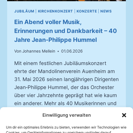
JUBILÄUM
|
KIRCHENKONZERT
|
KONZERTE
|
NEWS
Ein Abend voller Musik,
Erinnerungen und Dankbarkeit – 40
Jahre Jean‑Philippe Hummel
Von
Johannes Mellein
01.06.2026
Mit einem festlichen Jubiläumskonzert
ehrte der Mandolinenverein Auenheim am
31. Mai 2026 seinen langjährigen Dirigenten
Jean‑Philippe Hummel, der das Orchester
über vier Jahrzehnte geprägt hat wie kaum
ein anderer. Mehr als 40 Musikerinnen und
Musiker aus Auenheim, Appenweier, Basel,
Einwilligung verwalten
Illkirch, Neuweier, Offenburg, Renchen und
Weil am Rhein bildeten ein einmaliges
Um dir ein optimales Erlebnis zu bieten, verwenden wir Technologien wie
Cookies, um Geräteinformationen zu speichern und/oder darauf