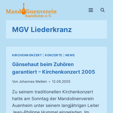
Zum
Inhalt
springen
MGV Liederkranz
KIRCHENKONZERT
|
KONZERTE
|
NEWS
Gänsehaut beim Zuhören
garantiert – Kirchenkonzert 2005
Von
Johannes Mellein
12.06.2005
Zu seinem traditionellen Kirchenkonzert
hatte am Sonntag der Mandolinenverein
Auenheim unter seinem langjährigen Leiter
Jean-Philippe Hummel eingeladen. Im