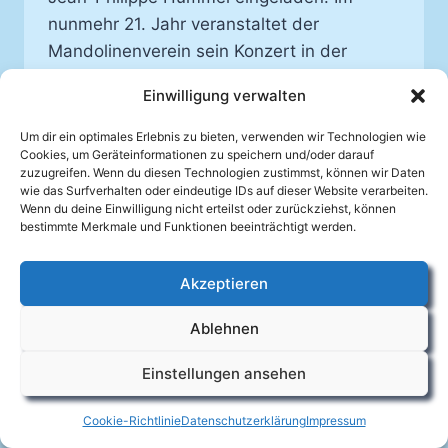
nunmehr 21. Jahr veranstaltet der
Mandolinenverein sein Konzert in der
Auenheimer Kirche, und auch diesmal
Einwilligung verwalten
konnte sich Vereinsvorsitzender Johannes
Mellein über ein voll besetztes Gotteshaus
Um dir ein optimales Erlebnis zu bieten, verwenden wir Technologien wie
Cookies, um Geräteinformationen zu speichern und/oder darauf
freuen.
zuzugreifen. Wenn du diesen Technologien zustimmst, können wir Daten
wie das Surfverhalten oder eindeutige IDs auf dieser Website verarbeiten.
GÄNSEHAUT
WEITERLESEN
Wenn du deine Einwilligung nicht erteilst oder zurückziehst, können
BEIM
bestimmte Merkmale und Funktionen beeinträchtigt werden.
ZUHÖREN
GARANTIERT –
Akzeptieren
KIRCHENKONZERT
Facebook
2005
Ablehnen
Impressum
Datenschutzerklärung
Cookie-Richtlinie (EU)
Kontakt
Einstellungen ansehen
© 2026
Mandolinenverein Auenheim e.V.
Cookie-Richtlinie
Datenschutzerklärung
Impressum