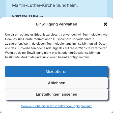
Martin-Luther-Kirche Sundheim.
GEFÜHLVOLL
WEITERLESEN
UND
Einwilligung verwalten
MIT
HINGABE
Um dir ein optimales Erlebnis zu bieten, verwenden wir Technologien wie
Cookies, um Geräteinformationen zu speichern und/oder darauf
zuzugreifen. Wenn du diesen Technologien zustimmst, können wir Daten
wie das Surfverhalten oder eindeutige IDs auf dieser Website verarbeiten.
Wenn du deine Einwilligung nicht erteilst oder zurückziehst, können
bestimmte Merkmale und Funktionen beeinträchtigt werden.
Akzeptieren
Facebook
Ablehnen
Impressum
Datenschutzerklärung
Cookie-Richtlinie (EU)
Kontakt
Einstellungen ansehen
© 2026
Mandolinenverein Auenheim e.V.
Cookie-Richtlinie
Datenschutzerklärung
Impressum