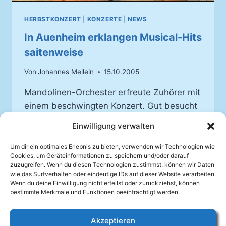
HERBSTKONZERT
|
KONZERTE
|
NEWS
In Auenheim erklangen Musical-Hits
saitenweise
Von
Johannes Mellein
15.10.2005
Mandolinen-Orchester erfreute Zuhörer mit
einem beschwingten Konzert. Gut besucht
war das Herbstkonzert des Mandolinen-
Einwilligung verwalten
Verein Auenheim im Bürgersaal des Ortes.
Die Musiker haben sich voll Hingabe in die
Um dir ein optimales Erlebnis zu bieten, verwenden wir Technologien wie
Cookies, um Geräteinformationen zu speichern und/oder darauf
Herzen der Zuhörer gespielt.
zuzugreifen. Wenn du diesen Technologien zustimmst, können wir Daten
wie das Surfverhalten oder eindeutige IDs auf dieser Website verarbeiten.
IN
Wenn du deine Einwilligung nicht erteilst oder zurückziehst, können
WEITERLESEN
AUENHEIM
bestimmte Merkmale und Funktionen beeinträchtigt werden.
ERKLANGEN
MUSICAL-
Akzeptieren
HITS