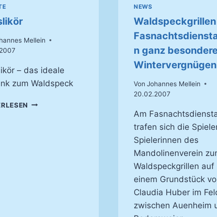
TE
NEWS
likör
Waldspeckgrille
Fasnachtsdiensta
hannes Mellein
n ganz besonder
.2007
Wintervergnügen
ikör – das ideale
änk zum Waldspeck
Von
Johannes Mellein
20.02.2007
NUSSLIKÖR
ERLESEN
Am Fasnachtsdienst
trafen sich die Spiele
Spielerinnen des
Mandolinenverein z
Waldspeckgrillen auf
einem Grundstück vo
Claudia Huber im Fel
zwischen Auenheim 