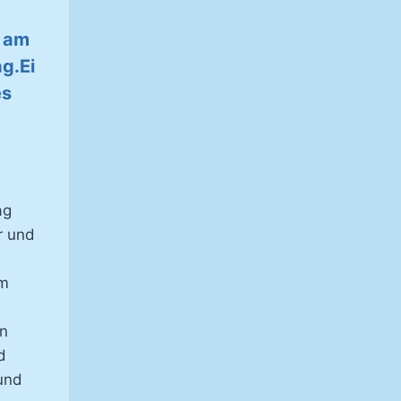
n am
g.Ei
es
ag
r und
um
n
d
und