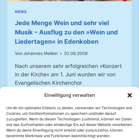
NEWS
Jede Menge Wein und sehr viel
Musik – Ausflug zu den »Wein und
Liedertagen« in Edenkoben
Von
Johannes Mellein
20.06.2008
Nach unserem sehr erfolgreichen »Konzert
in der Kirche« am 1. Juni wurden wir von
Evangelischen Kirchenchor
Rheinbischofsheim eingeladen, mit dem
Einwilligung verwalten
Chor zusammen in Edenkoben bei den
»Wein und Liedertagen 2008« einen Teil
Um dir ein optimales Erlebnis zu bieten, verwenden wir Technologien wie
Cookies, um Geräteinformationen zu speichern und/oder darauf
des Programms mit zu gestalten
zuzugreifen. Wenn du diesen Technologien zustimmst, können wir Daten
wie das Surfverhalten oder eindeutige IDs auf dieser Website verarbeiten.
JEDE
Wenn du deine Einwilligung nicht erteilst oder zurückziehst, können
WEITERLESEN
MENGE
bestimmte Merkmale und Funktionen beeinträchtigt werden.