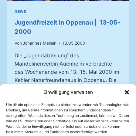
NEWS
Jugendfreizeit in Oppenau | 13-05-
2000
Von
Johannes Mellein
13.05.2000
Die „Jugendabteilung“ des
Mandolinenverein Auenheim verbrachte
das Wochenende vom 13.-15. Mai 2000 im
Kehler Naturfreundehaus in Oppenau. Die
jugendlichen Spieler und Spielerinnen
Einwilligung verwalten
sollten sich beim gemeinsamen musizieren
und sonstigen Aktivitäten besser
Um dir ein optimales Erlebnis zu bieten, verwenden wir Technologien wie
Cookies, um Geräteinformationen zu speichern und/oder darauf
kennenlernen.
zuzugreifen. Wenn du diesen Technologien zustimmst, können wir Daten
wie das Surfverhalten oder eindeutige IDs auf dieser Website verarbeiten.
JUGENDFREIZEIT
Wenn du deine Einwilligung nicht erteilst oder zurückziehst, können
WEITERLESEN
IN
bestimmte Merkmale und Funktionen beeinträchtigt werden.