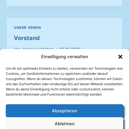
UNSER VEREIN
Vorstand
Von
Johannes Mellein
02.10.2025
Einwilligung verwalten
Hier findest Du die Ansprechpartner vom
Mandolinenverein Auenheim e.V. und ihre
Um dir ein optimales Erlebnis zu bieten, verwenden wir Technologien wie
Cookies, um Geräteinformationen zu speichern und/oder darauf
Zuständigkeiten
zuzugreifen. Wenn du diesen Technologien zustimmst, können wir Daten
wie das Surfverhalten oder eindeutige IDs auf dieser Website verarbeiten.
VORSTAND
Wenn du deine Einwilligung nicht erteilst oder zurückziehst, können
WEITERLESEN
bestimmte Merkmale und Funktionen beeinträchtigt werden.
Akzeptieren
Facebook
Ablehnen
Impressum
Datenschutzerklärung