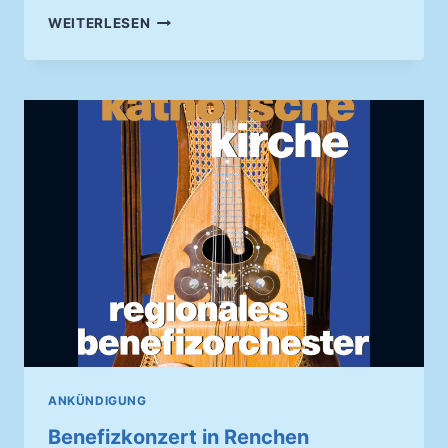
ERÖFFNUNGSKONZERT
WEITERLESEN
KEHLER
KULTURSOMMER
ANKÜNDIGUNG
Benefizkonzert in Renchen