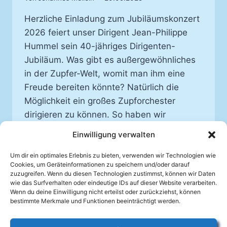
Herzliche Einladung zum Jubiläumskonzert
2026 feiert unser Dirigent Jean-Philippe
Hummel sein 40-jähriges Dirigenten-
Jubiläum. Was gibt es außergewöhnliches
in der Zupfer-Welt, womit man ihm eine
Freude bereiten könnte? Natürlich die
Möglichkeit ein großes Zupforchester
dirigieren zu können. So haben wir
zusammen mit Spielerinnen und Spieler der
Einwilligung verwalten
Vereine aus Appenweier, Basel, Illkirch-
Graffenstaden, Neuweier, Offenburg,
Um dir ein optimales Erlebnis zu bieten, verwenden wir Technologien wie
Cookies, um Geräteinformationen zu speichern und/oder darauf
Ötigheim, Schiltigheim, Weil…
zuzugreifen. Wenn du diesen Technologien zustimmst, können wir Daten
wie das Surfverhalten oder eindeutige IDs auf dieser Website verarbeiten.
JUBILÄUMSKONZERT
Wenn du deine Einwilligung nicht erteilst oder zurückziehst, können
WEITERLESEN
40
bestimmte Merkmale und Funktionen beeinträchtigt werden.
JAHRE
JEAN-