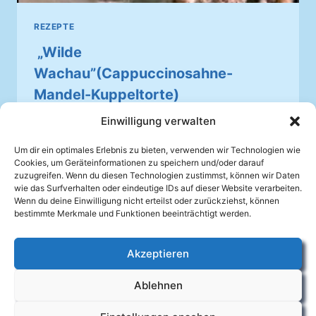
REZEPTE
„Wilde
Wachau”(Cappuccinosahne-
Mandel-Kuppeltorte)
Einwilligung verwalten
Von
Johannes Mellein
02.10.2025
Gab’s am Kuchenbuffet bei unserem
Um dir ein optimales Erlebnis zu bieten, verwenden wir Technologien wie
Cookies, um Geräteinformationen zu speichern und/oder darauf
Herbstkonzert 2007
zuzugreifen. Wenn du diesen Technologien zustimmst, können wir Daten
wie das Surfverhalten oder eindeutige IDs auf dieser Website verarbeiten.
„WILDE
Wenn du deine Einwilligung nicht erteilst oder zurückziehst, können
WEITERLESEN
WACHAU”(CAPPUCCINOSAHNE-
bestimmte Merkmale und Funktionen beeinträchtigt werden.
MANDEL-
KUPPELTORTE)
Akzeptieren
Facebook
Ablehnen
Impressum
Datenschutzerklärung
Cookie-Richtlinie (EU)
Kontakt