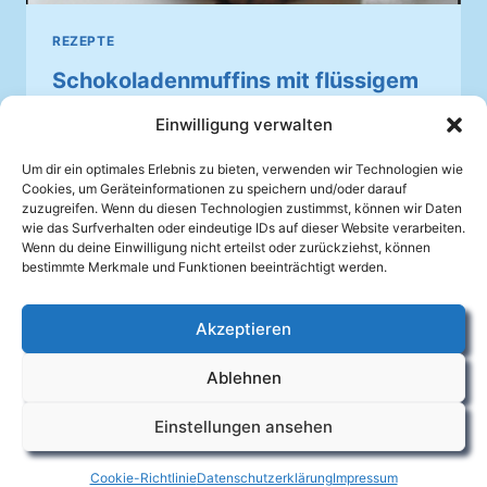
REZEPTE
Schokoladenmuffins mit flüssigem
Schokoladenkern
Einwilligung verwalten
Von
Johannes Mellein
02.10.2025
Um dir ein optimales Erlebnis zu bieten, verwenden wir Technologien wie
Cookies, um Geräteinformationen zu speichern und/oder darauf
Die schmecken auch mal nach der Probe
zuzugreifen. Wenn du diesen Technologien zustimmst, können wir Daten
wie das Surfverhalten oder eindeutige IDs auf dieser Website verarbeiten.
SCHOKOLADENMUFFINS
Wenn du deine Einwilligung nicht erteilst oder zurückziehst, können
WEITERLESEN
MIT
bestimmte Merkmale und Funktionen beeinträchtigt werden.
FLÜSSIGEM
SCHOKOLADENKERN
Akzeptieren
Facebook
Ablehnen
Impressum
Datenschutzerklärung
Cookie-Richtlinie (EU)
Kontakt
Einstellungen ansehen
© 2026
Mandolinenverein Auenheim e.V.
Cookie-Richtlinie
Datenschutzerklärung
Impressum